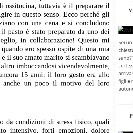
 ossitocina, tuttavia è il preparare il
V
agire in questo senso. Ecco perché gli
iziano con una cena e si concludono
il pasto è stato preparato da uno dei
eglio, in collaborazione! Questo mi
Sei un
, quando ero spesso ospite di una mia
chiest
i e il suo amato marito si scambiavano
sano?”
 o altro imboccandosi vicendevolmente,
certez
arriva
ncora 15 anni: il loro gesto era allo
figli e
e anche un poco il motivo del loro
autono
o da condizioni di stress fisico, quali
to intensivo, forti emozioni, dolore