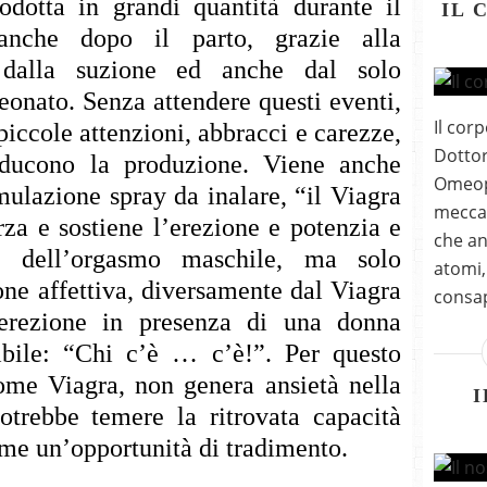
odotta in grandi quantità durante il
IL 
anche dopo il parto, grazie alla
e dalla suzione ed anche dal solo
eonato. Senza attendere questi eventi,
Il corp
piccole attenzioni, abbracci e carezze,
Dottor
ducono la produzione. Viene anche
Omeopa
ulazione spray da inalare, “il Viagra
meccan
rza e sostiene l’erezione e potenzia e
che anc
ni dell’orgasmo maschile, ma solo
atomi,
one affettiva, diversamente dal Viagra
consap
erezione in presenza di una donna
nibile: “Chi c’è … c’è!”. Per questo
come Viagra, non genera ansietà nella
I
trebbe temere la ritrovata capacità
come un’opportunità di tradimento.