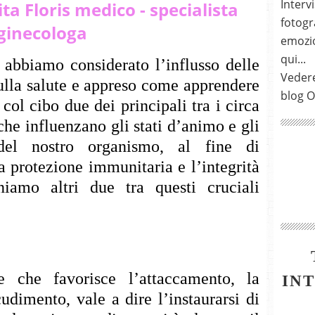
Intervi
ta Floris medico - specialista
fotogra
ginecologa
emozio
qui...
 abbiamo considerato l’influsso delle
Vedere
ulla salute e appreso come apprendere
blog O
col cibo due dei principali tra i circa
he influenzano gli stati d’animo e gli
del nostro organismo, al fine di
a protezione immunitaria e l’integrità
iamo altri due tra questi cruciali
e che favorisce l’attaccamento, la
IN
cudimento, vale a dire l’instaurarsi di