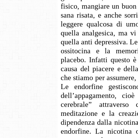
fisico, mangiare un buon 
sana risata, e anche sorr
leggere qualcosa di umo
quella analgesica, ma vi
quella anti depressiva. L
ossitocina e la memoria
placebo. Infatti questo è
causa del piacere e dell
che stiamo per assumere, a
Le endorfine gestisco
dell’appagamento, cio
cerebrale” attraverso
meditazione e la creazi
dipendenza dalla nicotina
endorfine. La nicotina o