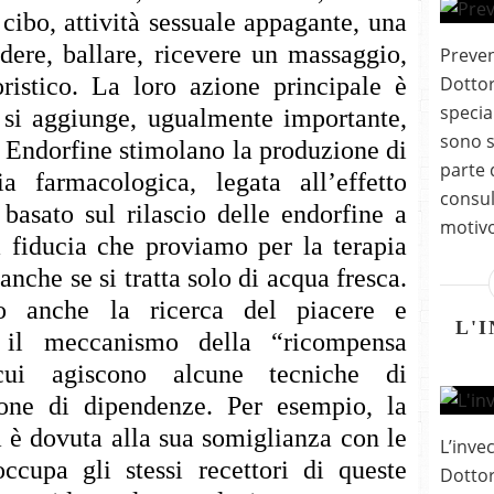
cibo, attività sessuale appagante, una
idere, ballare, ricevere un massaggio,
Preven
ristico. La loro azione principale è
Dottor
specia
 si aggiunge, ugualmente importante,
sono s
e Endorfine stimolano la produzione di
parte 
 farmacologica, legata all’effetto
consult
 basato sul rilascio delle endorfine a
motivo
a fiducia che proviamo per la terapia
nche se si tratta solo di acqua fresca.
no anche la ricerca del piacere e
L'
è il meccanismo della “ricompensa
 cui agiscono alcune tecniche di
one di dipendenze. Per esempio, la
 è dovuta alla sua somiglianza con le
L’inve
ccupa gli stessi recettori di queste
Dottor