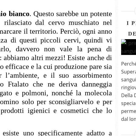
hio bianco
. Questo sarebbe un potente
ne rilasciato dal cervo muschiato nel
I 
arcare il territorio. Perciò, ogni anno
DE
a di questi piccoli cervi, quindi vi
rlo, davvero non vale la pena di
 abbiamo altri mezzi! Esiste anche di
Perché
o efficace e la cui produzione pare sia
Super
r l’ambiente, e il suo assorbimento
sangui
Lo Ftalato che ne deriva danneggia
ringio
fegato e polmoni, nonché la molecola
Della 
mino solo per sconsigliarvelo e per
specia
 prodotti igienici e cosmetici che lo
permes
dal lon
esiste uno specificamente adatto a