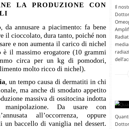
NE LA PRODUZIONE CON
Il nos
LI
Dottor
Omeopa
o
, da annusare a piacimento: fa bene
Amplif
 il cioccolato, dura tanto, poiché non
Radiat
sare e non aumenta il carico di nichel
median
to è il massimo erogatore (10 grammi
radiaz
dell’a
ammo circa per un kg di pomodori,
limento molto ricco di nichel).
ia
, un tempo causa di dermatiti in chi
ionale, ma anche di smodato appetito
oduzione massiva di ossitocina indotta
a manipolazione. Da usare con
annusata all’occorrenza, oppure
Quanti
i un baccello di vaniglia nel dessert.
Dottor