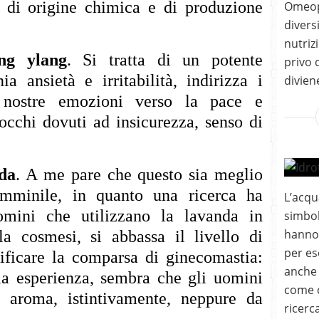
, di origine chimica e di produzione
Omeop
divers
nutriz
ang ylang
. Si tratta di un potente
privo 
a ansietà e irritabilità, indirizza i
divien
e nostre emozioni verso la pace e
occhi dovuti ad insicurezza, senso di
nda
. A me pare che questo sia meglio
emminile, in quanto una ricerca ha
L’acqu
omini che utilizzano la lavanda in
simbol
hanno 
la cosmesi, si abbassa il livello di
per e
rificare la comparsa di ginecomastia:
anche 
ia esperienza, sembra che gli uomini
come c
 aroma, istintivamente, neppure da
ricerc