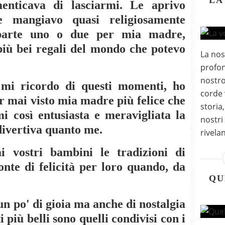
LA
nticava di lasciarmi. Le aprivo
e mangiavo quasi religiosamente
parte uno o due per mia madre,
più bei regali del mondo che potevo
La nos
profon
nostro
mi ricordo di questi momenti, ho
corde 
r mai visto mia madre più felice che
storia
i così entusiasta e meravigliata la
nostri 
 divertiva quanto me.
rivelan
ai vostri bambini le tradizioni di
onte di felicità per loro quando, da
QU
un po' di gioia ma anche di nostalgia
iù belli sono quelli condivisi con i