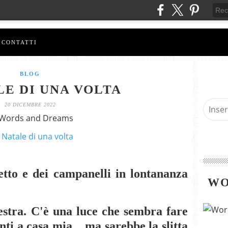
CONTATTI
BLOG
LE DI UNA VOLTA
20 DICEMBRE 2022
 Words and Dreams
tto e dei campanelli in lontananza
WO
nestra. C'è una luce che sembra fare
nti a casa mia... ma sarebbe la slitta