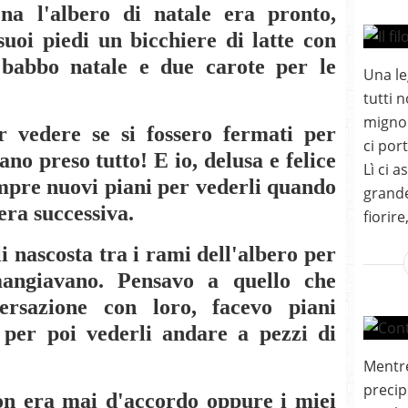
a l'albero di natale era pronto,
suoi piedi un bicchiere di latte con
 babbo natale e due carote per le
Una le
tutti 
mignol
 vedere se si fossero fermati per
ci por
vano preso tutto! E io, delusa e felice
Lì ci 
empre nuovi piani per vederli quando
grande
era successiva.
fiorire
 nascosta tra i rami dell'albero per
angiavano. Pensavo a quello che
versazione con loro, facevo piani
 per poi vederli andare a pezzi di
Mentre
precip
on era mai d'accordo oppure i miei