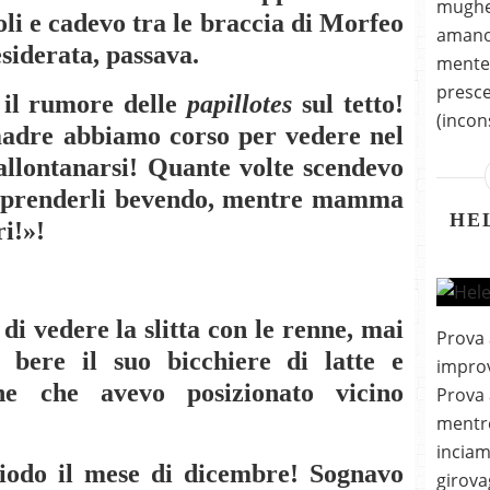
mughet
oli e cadevo tra le braccia di Morfeo
amano
esiderata, passava.
mente:
presce
 il rumore delle
papillotes
sul tetto!
(incon
adre abbiamo corso per vedere nel
a allontanarsi! Quante volte scendevo
sorprenderli bevendo, mentre mamma
HE
ri!»!
di vedere la slitta con le renne, mai
Prova 
 bere il suo bicchiere di latte e
improv
one che avevo posizionato vicino
Prova
mentre
inciam
iodo il mese di dicembre! Sognavo
girov