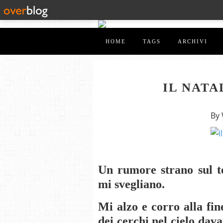
HOME
TAGS
ARCHIVI
IL NATA
By
Un rumore strano sul te
mi svegliano.
Mi alzo e corro alla fi
dei cerchi nel cielo dava