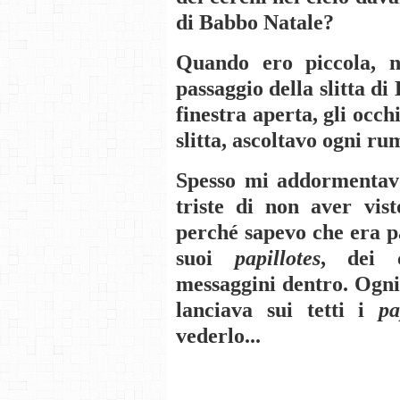
di Babbo Natale?
Quando ero piccola, n
passaggio della slitta di
finestra aperta, gli occ
slitta, ascoltavo ogni ru
Spesso mi addormentavo
triste di non aver vist
perché sapevo che era pas
suoi
papillotes
, dei c
messaggini dentro. Ogni
lanciava sui tetti
i
pa
vederlo...