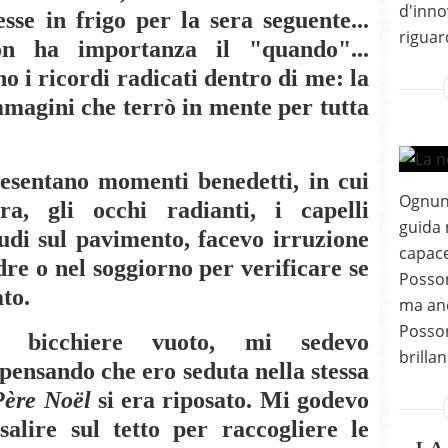
d'inno
sse in frigo per la sera seguente...
riguard
n ha importanza il "quando"...
o i ricordi radicati dentro di me: la
immagini che terrò in mente per tutta
sentano momenti benedetti, in cui
Ognuno
ra, gli occhi radianti, i capelli
guida 
nudi sul pavimento, facevo irruzione
capace
re o nel soggiorno per verificare se
Posson
to.
ma anc
Posson
l bicchiere vuoto, mi sedevo
brillan
 pensando che ero seduta nella stessa
Père Noël
si era riposato. Mi godevo
alire sul tetto per raccogliere le