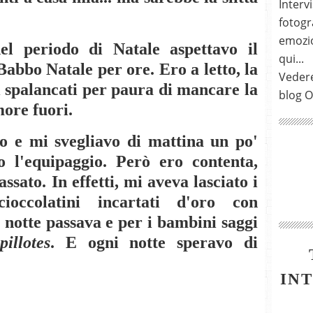
Intervi
fotogra
emozio
el periodo di Natale aspettavo il
qui...
 Babbo Natale per ore. Ero a letto, la
Vedere
hi spalancati per paura di mancare la
blog O
more fuori.
 e mi svegliavo di mattina un po'
o l'equipaggio. Però ero contenta,
sato. In effetti, mi aveva lasciato i
ioccolatini incartati d'oro con
 notte passava e per i bambini saggi
pillotes
. E ogni notte speravo di
IN