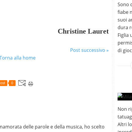
Sono cr
fiabe n
suoi a
dura r
Christine Lauret
Figlia
permis
Post successivo »
di gioc
Torna alla home
ost
0
Non ri
tatuag
Altri 
nnamorata delle parole e della musica, ho scelto