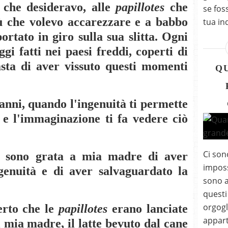
i che desideravo, alle
papillotes
che
se fos
bù che volevo accarezzare e a babbo
tua in
rtato in giro sulla sua slitta. Ogni
gi fatti nei paesi freddi, coperti di
sta di aver vissuto questi momenti
Q
 anni, quando l'ingenuità ti permette
 e l'immaginazione ti fa vedere ciò
Ci son
, sono grata a mia madre di aver
imposs
genuità e di aver salvaguardato la
sono a
questi
orgogl
erto che le
papillotes
erano lanciate
appart
i mia madre, il latte bevuto dal cane