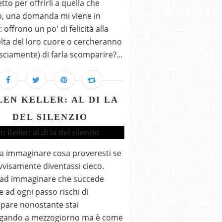
to per offrirli a quella che
, una domanda mi viene in
 offrono un po' di felicità alla
lta del loro cuore o cercheranno
sciamente) di farla scomparire?...
LEN KELLER: AL DI LA
DEL SILENZIO
a immaginare cosa proveresti se
visamente diventassi cieco.
 ad immaginare che succede
 ad ogni passo rischi di
pare nonostante stai
agando a mezzogiorno ma è come