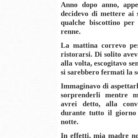
Anno dopo anno, appen
decidevo di mettere ai 
qualche biscottino per
renne.
La mattina correvo per
ristorarsi. Di solito ave
alla volta, escogitavo s
si sarebbero fermati la s
Immaginavo di aspettarli
sorprenderli mentre m
avrei detto, alla con
durante tutto il giorno
notte.
In effetti, mia madre n