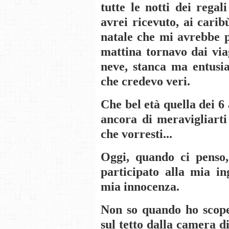
tutte le notti dei regal
avrei ricevuto, ai cari
natale che mi avrebbe po
mattina tornavo dai viag
neve, stanca ma entusia
che credevo veri.
Che bel età quella dei 6
ancora di meravigliarti
che vorresti...
Oggi, quando ci penso
participato alla mia in
mia innocenza.
Non so quando ho scop
sul tetto dalla camera d