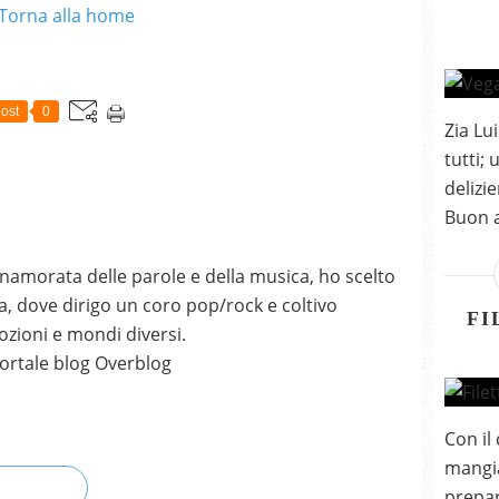
Torna alla home
ost
0
Zia Lu
tutti;
delizie
Buon a
nnamorata delle parole e della musica, ho scelto
, dove dirigo un coro pop/rock e coltivo
FI
mozioni e mondi diversi.
ortale blog Overblog
Con il
mangia
prepara