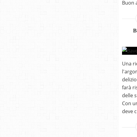
Buon a
B
Una ri
l'argo
delizi
farà r
delle 
Con un
deve c