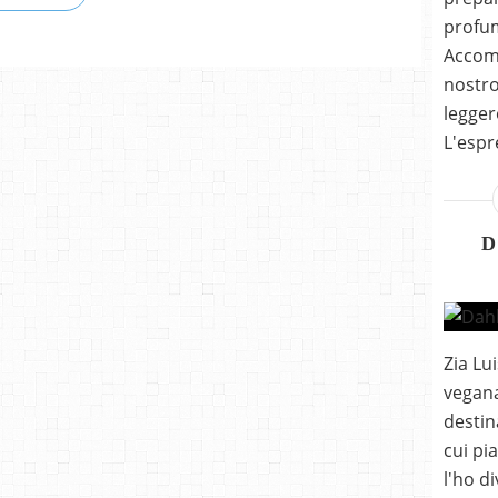
profu
Accomp
nostro
leggero
L'espr
D
Zia Lu
vegana
destin
cui pia
l'ho d