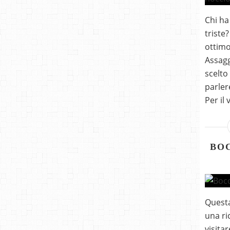
Chi ha
triste
ottimo
Assagg
scelto
parler
Per il
BOC
Questa
una ric
visitar