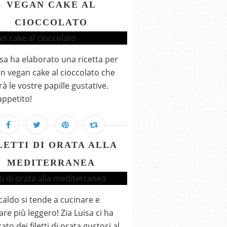
VEGAN CAKE AL
CIOCCOLATO
isa ha elaborato una ricetta per
 un vegan cake al cioccolato che
rà le vostre papille gustative.
ppetito!
LETTI DI ORATA ALLA
MEDITERRANEA
 caldo si tende a cucinare e
re più leggero! Zia Luisa ci ha
to dei filetti di orata gustosi al