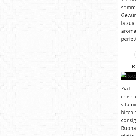
somme
Gewürz
la sua
aromat
perfett
R
Zia Lu
che ha
vitami
bicchi
consig
Buona 