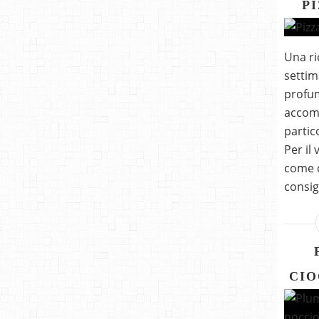
P
Una ri
settim
profum
accom
partic
Per il
come q
consig
CIO