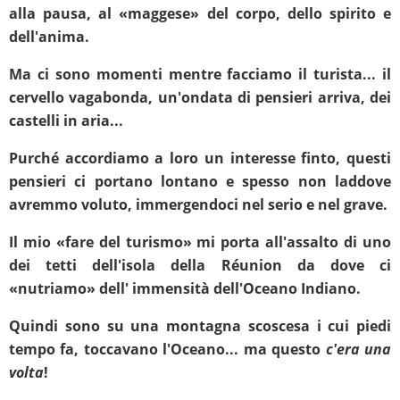
alla pausa, al «maggese» del corpo, dello spirito e
dell'anima.
Ma ci sono momenti mentre facciamo il turista... il
cervello vagabonda, un'ondata di pensieri arriva, dei
castelli in aria...
Purché accordiamo a loro un interesse finto, questi
pensieri ci portano lontano e spesso non laddove
avremmo voluto, immergendoci nel serio e nel grave.
Il mio «fare del turismo» mi porta all'assalto di uno
dei tetti dell'isola della Réunion da dove ci
«nutriamo» dell' immensità dell'Oceano Indiano.
Quindi sono su una montagna scoscesa i cui piedi
tempo fa, toccavano l'Oceano... ma questo
c'era una
volta
!