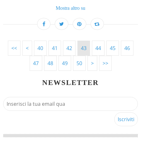
Mostra altro su
<<
<
10
20
30
40
41
42
43
44
45
46
47
48
49
50
60
70
>
>>
NEWSLETTER