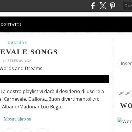
CONTATTI
CULTURE
EVALE SONGS
14 FEBBRAIO 2024
 Words and Dreams
La nostra playlist vi darà il desiderio di uscire a
el Carnevale. E allora...Buon divertimento! ♫♫
WO
 Albano/Madona/ Lou Bega...
Mostra altro su