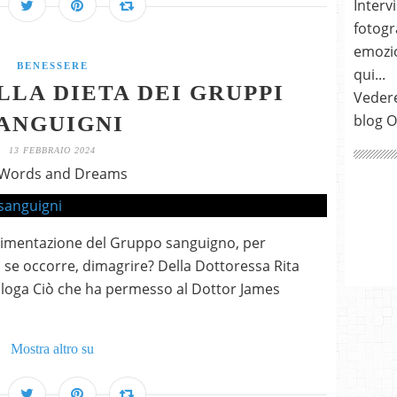
Intervi
fotogra
emozio
BENESSERE
qui...
ELLA DIETA DEI GRUPPI
Vedere
blog O
ANGUIGNI
13 FEBBRAIO 2024
 Words and Dreams
limentazione del Gruppo sanguigno, per
, se occorre, dimagrire? Della Dottoressa Rita
cologa Ciò che ha permesso al Dottor James
Mostra altro su