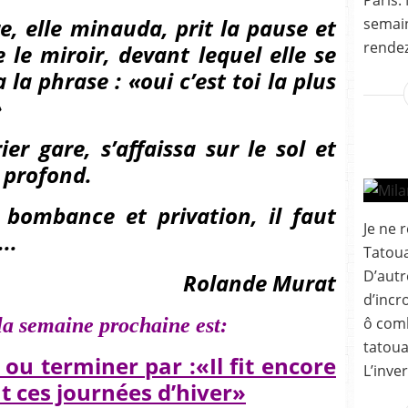
Paris. 
, elle minauda, prit la pause et
semain
rendez
 le miroir, devant lequel elle se
la phrase : «oui c’est toi la plus
»
ier gare, s’affaissa sur le sol et
 profond.
bombance et privation, il faut
Je ne r
..
Tatoua
D’autr
Rolande Murat
d’incr
la semaine prochaine est:
ô comb
tatoua
u terminer par :«Il fit encore
L’inve
t ces journées d’hiver»