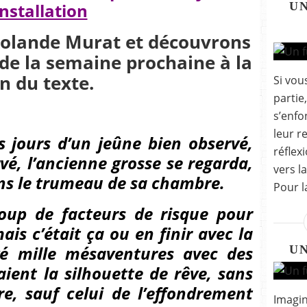
installation
U
 Rolande Murat et découvrons
de la semaine prochaine à la
in du texte.
Si vou
partie
s’enfo
leur r
s jours d’un jeûne bien observé,
réflex
vé, l’ancienne grosse se regarda,
vers la
ans le trumeau de sa chambre.
Pour l
coup de facteurs de risque pour
is c’était ça ou en finir avec la
yé mille mésaventures avec des
U
aient la silhouette de rêve, sans
e, sauf celui de l’effondrement
Imagin