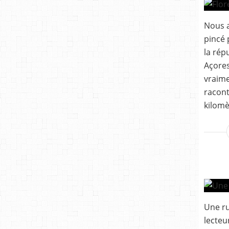
Nous a
pincé 
la rép
Açores.
vraim
racont
kilomè
Une ru
lecteu