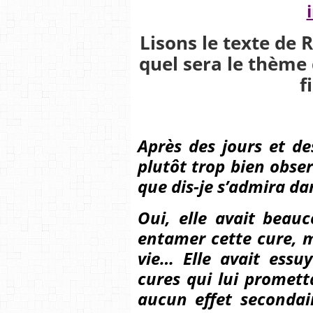
Lisons le texte de
quel sera le thème 
f
Après des jours et de
plutôt trop bien obser
que dis-je s’admira d
Oui, elle avait beau
entamer cette cure, ma
vie… Elle avait essu
cures qui lui promett
aucun effet secondair