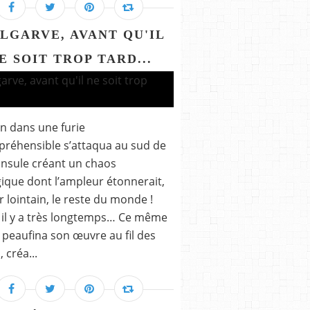
ALGARVE, AVANT QU'IL
E SOIT TROP TARD...
n dans une furie
réhensible s’attaqua au sud de
insule créant un chaos
ique dont l’ampleur étonnerait,
r lointain, le reste du monde !
t il y a très longtemps… Ce même
peaufina son œuvre au fil des
, créa...