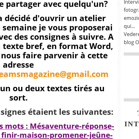
 le partager avec quelqu'un?
Intervi
fotogra
décidé d'ouvrir un atelier
emozio
e semaine je vous proposerai
qui...
Vedere
ec des consignes à suivre. A
blog O
 texte bref, en format Word,
nous faire parvenir à cette
adresse
eamsmagazine@gmail.com
un ou deux textes tirés au
sort.
signes étaient les suivantes:
IN
s mots : Mésaventure-réponse-
 finir-maison-promener-jeûne-