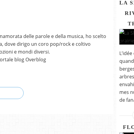
LA 
RI
T
nnamorata delle parole e della musica, ho scelto
, dove dirigo un coro pop/rock e coltivo
mozioni e mondi diversi.
L’idée
ortale blog Overblog
quand 
berges
arbres
envahi
mes nui
de fan
FL