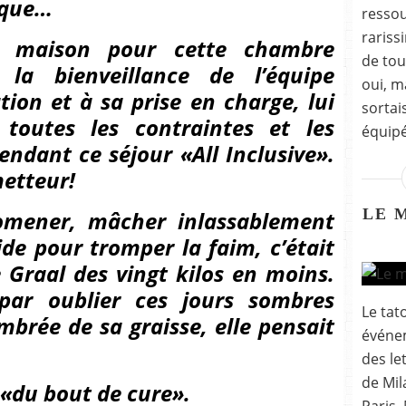
nque…
ressou
rariss
sa maison pour cette chambre
de tou
 la bienveillance de l’équipe
oui, ma
ation et à sa prise en charge, lui
sortai
 toutes les contraintes et les
équipée
endant ce séjour «All Inclusive».
metteur!
LE 
romener, mâcher inlassablement
ide pour tromper la faim, c’était
e Graal des vingt kilos en moins.
 par oublier ces jours sombres
Le tat
mbrée de sa graisse, elle pensait
événe
des le
de Mil
e «du bout de cure».