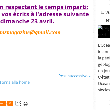
en respectant le temps imparti:
vos écrits à l'adresse suivante
L'
 dimanche 23 avril.
N
amsmagazine@gmail.com
L’Océa
incomp
la pén
géolog
un jou
Post successivo »
C’étai
Torna alla home
Océan 
siècles
ost
0