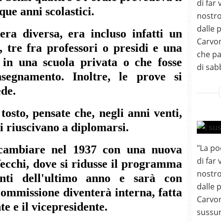
di far 
que anni scolastici.
nostro
dalle 
ra diversa, era incluso infatti un
Carvon
, tre fra professori o presidi e una
che pa
 in una scuola privata o che fosse
di sabb
nsegnamento. Inoltre, le prove si
ede.
osto, pensate che, negli anni venti,
i riuscivano a diplomarsi.
"La po
a cambiare nel 1937 con una nuova
di far 
cchi, dove si ridusse il programma
nostro
enti dell'ultimo anno e sarà con
dalle 
commissione diventerà interna, fatta
Carvon
te e il vicepresidente.
sussur