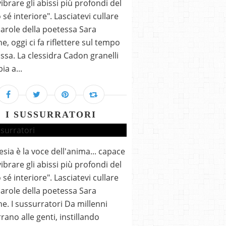
vibrare gli abissi più profondi del
 sé interiore". Lasciatevi cullare
parole della poetessa Sara
e, oggi ci fa riflettere sul tempo
ssa. La clessidra Cadon granelli
ia a...
I SUSSURRATORI
esia è la voce dell'anima... capace
vibrare gli abissi più profondi del
 sé interiore". Lasciatevi cullare
parole della poetessa Sara
e. I sussurratori Da millenni
rano alle genti, instillando