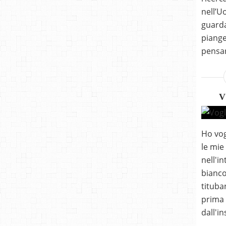
nell’U
guarda
piange
pensar
V
Ho vog
le mie
nell'in
bianco
tituban
prima 
dall'i