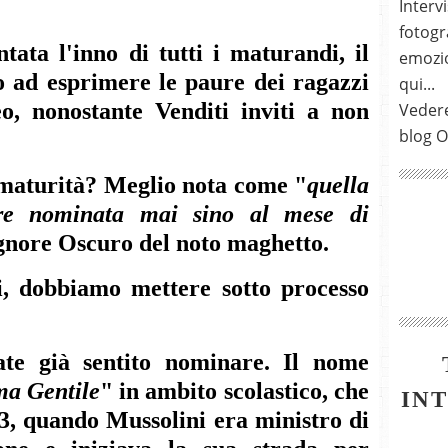
Intervi
fotogra
tata l'inno di tutti i maturandi, il
emozio
to ad esprimere le paure dei ragazzi
qui...
eo, nonostante Venditi inviti a non
Vedere
blog O
 maturità? Meglio nota come "
quella
re nominata mai sino al mese di
signore Oscuro del noto maghetto.
, dobbiamo mettere sotto processo
te già sentito nominare. Il nome
ma Gentile
" in ambito scolastico, che
IN
23, quando Mussolini era ministro di