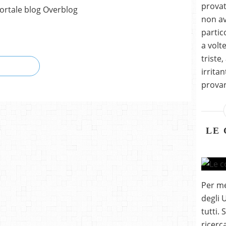
provat
ortale blog Overblog
non av
partic
a volt
triste
irrita
provar
LE 
Per me 
degli 
tutti.
ricerc