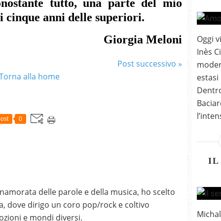
onostante tutto, una parte del mio
 cinque anni delle superiori.
Giorgia Meloni
Oggi v
Inès C
Post successivo »
modera
Torna alla home
estasi
Dentro
Baciar
l’inten
ost
0
IL
nnamorata delle parole e della musica, ho scelto
, dove dirigo un coro pop/rock e coltivo
Michal
mozioni e mondi diversi.