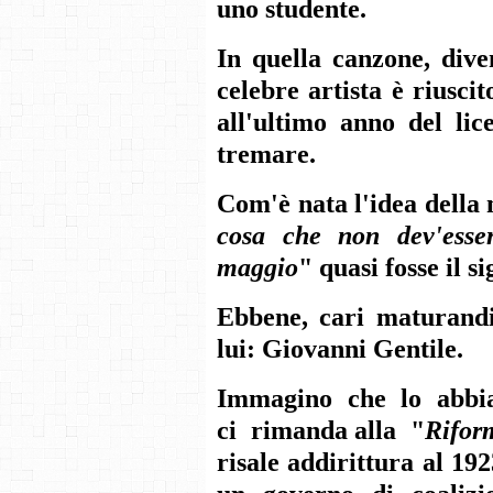
uno studente.
In quella canzone, diven
celebre artista è riusci
all'ultimo anno del lic
tremare.
Com'è nata l'idea della
cosa che non dev'esse
maggio
" quasi fosse il 
Ebbene, cari maturandi
lui: Giovanni Gentile.
Immagino che lo abbia
ci rimanda alla "
Rifor
risale addirittura al 19