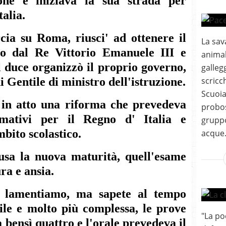
one e iniziava la sua strada per
talia.
ia su Roma, riusci' ad ottenere il
La sav
ro dal Re Vittorio Emanuele III e
animal
l duce organizzò il proprio governo,
galleg
 Gentile di ministro dell'istruzione.
scricch
Scuoia
 in atto una riforma che prevedeva
probos
mativi per il Regno d' Italia e
gruppo
bito scolastico.
acque.
lusa la nuova maturità, quell'esame
ra e ansia.
i lamentiamo, ma sapete al tempo
ile e molto più complessa, le prove
"La po
 bensì quattro e l'orale prevedeva il