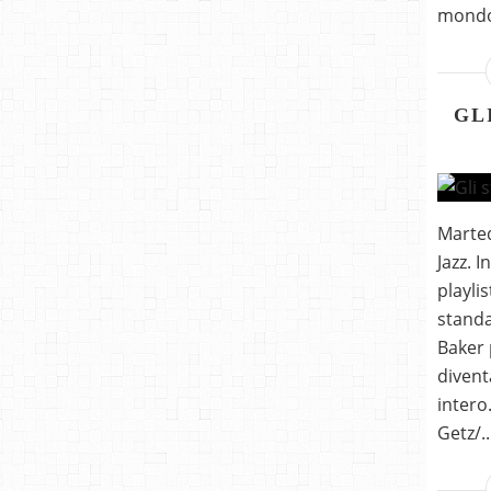
mondo 
GL
Marted
Jazz. 
playli
standa
Baker 
divent
intero
Getz/..