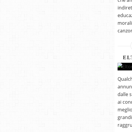
che af
indire
educaz
morali
canzoni
EL
Qualch
annunc
dalle 
ai con
meglio
grandi
raggru