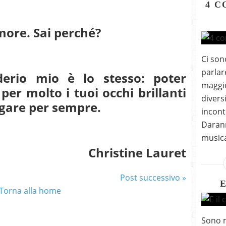
4 C
amore. Sai perché?
Ci son
parlar
derio mio è lo stesso: poter
maggio
er molto i tuoi occhi brillanti
divers
egare per sempre.
incont
Darann
musica
Christine Lauret
Post successivo »
E
Torna alla home
Sono m