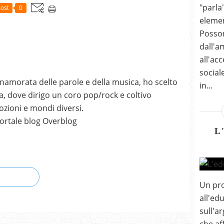
"parla
ost
0
elemen
Posson
dall'a
all'acc
social
nnamorata delle parole e della musica, ho scelto
in...
, dove dirigo un coro pop/rock e coltivo
mozioni e mondi diversi.
ortale blog Overblog
L
Un pr
all'ed
sull'a