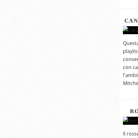
CAN
Quest
playlis
conser
con ca
l'ambi
Mitche
R
Il ros