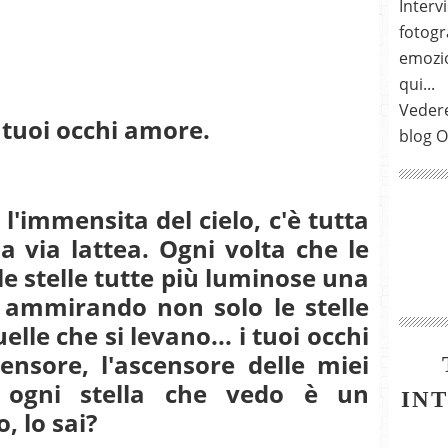
Intervi
fotogra
emozio
qui...
Vedere
 tuoi occhi amore.
blog O
è l'immensita del cielo, c'è tutta
 la via lattea. Ogni volta che le
e stelle tutte più luminose una
o ammirando non solo le stelle
lle che si levano... i tuoi occhi
nsore, l'ascensore delle miei
, ogni stella che vedo è un
IN
, lo sai?