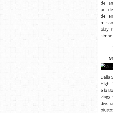
dell'a
per del
dell'e
messo 
playli
simbol
M
Dalla 
Highli
e la B
viaggi
diversi
piutto