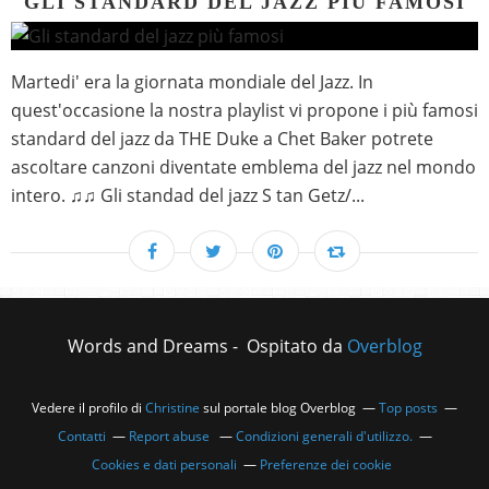
GLI STANDARD DEL JAZZ PIÙ FAMOSI
Martedi' era la giornata mondiale del Jazz. In
quest'occasione la nostra playlist vi propone i più famosi
standard del jazz da THE Duke a Chet Baker potrete
ascoltare canzoni diventate emblema del jazz nel mondo
intero. ♫♫ Gli standad del jazz S tan Getz/...
Words and Dreams - Ospitato da
Overblog
Vedere il profilo di
Christine
sul portale blog Overblog
Top posts
Contatti
Report abuse
Condizioni generali d'utilizzo.
Cookies e dati personali
Preferenze dei cookie